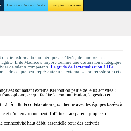
s
Inscription Donneur d'ordre
Inscription Prestataire
et une transformation numérique accélérée, de nombreuses
n agilité. L’île Maurice s’impose comme une destination stratégique,
ivier de talents compétents.
Le guide de l'externalisation à l'Ile
lle de ce que peut représenter une externalisation réussie sur cette
çaises souhaitant externaliser tout ou partie de leurs activités :
t francophone, ce qui facilite la communication, la gestion et
 +2h à +3h, la collaboration quotidienne avec les équipes basées à
able et d’un environnement d'affaires transparent, propice à
 connectivité haut débit, essentielle pour des activités