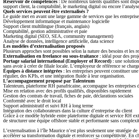
Réservoir de compétences
: De nombreux talents qualifiés sont dis
support client, la comptabilité, le marketing digital ou encore l’analy
Quels services peuvent être externalisés ?
Le guide met en avant une large gamme de services que les entreprises
Développement informatique et maintenance logicielle
Support client multilingue (français, anglais)
Comptabilité, gestion administrative et paie
Marketing digital (SEO, SEA, community management)
Analyse de données, intelligence artificielle, data science
Les modèles d’externalisation proposés
Plusieurs approches sont possibles selon la nature des besoins et les r
Externalisation en freelance ou sous-traitance
: idéal pour des proj
Portage salarial international (Employer of Record)
: une solutio
sans avoir à créer de filiale locale. L’employeur de référence se charge
Équipes à distance intégrées
: les entreprises peuvent constituer un
régulier, des KPIs, et une intégration fluide à leur organisation.
L’accompagnement proposé par Talenteum
Talenteum, plateforme RH panafricaine, accompagne les entreprises dans
Mise en relation avec des profils qualifiés, disponibles rapidement
Gestion des contrats de travail, fiches de paie, déclarations sociales
Conformité avec le droit local
Support administratif et suivi RH à long terme
Intégration des collaborateurs dans la culture d’entreprise du client
Grâce à ce modèle hybride entre plateforme digitale et service RH ex
de structurer une équipe offshore stable et performante sans complexit
L’externalisation à l’île Maurice n’est plus seulement une stratégie de
accélérer sa transformation digitale et renforcer sa compétitivité. En 