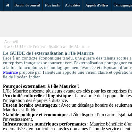
Besoin de conseil
Nos tarifs
Actualités
Appels d'offres
Témoignage
Aller au contenu principal
Accueil
Le GUIDE de l'externalisation à l'Ile Maurice
Le GUIDE de l'externalisation à l'Ile Maurice
Face à un contexte économique tendu, une guerre des talents accrue 
entreprises françaises se tournent vers l’externalisation pour gagner e
à la fois francophone, technologiquement avancée et disposant d’un v
Maurice
proposé par Talenteum apporte une vision claire et opérationne
île de l’océan Indien
.
Pourquoi externaliser à l’île Maurice ?
L’île Maurice présente plusieurs avantages clés pour les entreprises fran
Proximité culturelle et linguistique
: La majorité de la population es
l'intégration des équipes à distance.
Fuseau horaire avantageux
: Avec un décalage horaire de seulement
Maurice est fluide.
Stabilité politique et économique
: L'île dispose d’un cadre légal fi
l'investissement.
Infrastructures numériques performantes
: Maurice bénéficie d’une
externalisées, en particulier dans les domaines IT ou de service client.