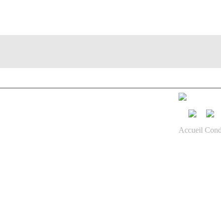
ns les pays suivants :
Algérie
Argentine
Asie
Bénin
Accueil
Cond
Brésil
Cameroun
Chine
Côte d'Ivoire
Europe de l'Est
Île Maurice
Inde
Madagascar
Maroc
Moldavie
Portugal
Roumanie
Sénégal
Tunisie