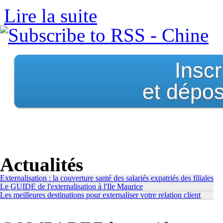
Lire la suite
de Chine
Insc
et dépos
Actualités
Externalisation : la couverture santé des salariés expatriés des filiales
Le GUIDE de l'externalisation à l'Ile Maurice
Les meilleures destinations pour externaliser votre relation client