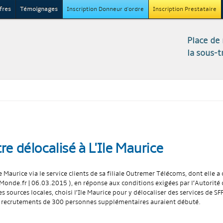
fres
Témoignages
Inscription Donneur d'ordre
Inscription Prestataire
Aller au
contenu
Place de
principal
la sous-t
tre délocalisé à L'Ile Maurice
 Maurice via le service clients de sa filiale Outremer Télécoms, dont elle a
Monde.fr | 06.03.2015 ), en réponse aux conditions exigées par l’Autorité 
 sources locales, choisi l’Ile Maurice pour y délocaliser des services de SFR
 les recrutements de 300 personnes supplémentaires auraient débuté.