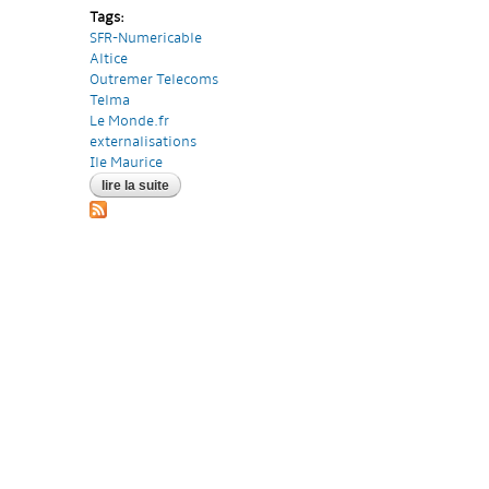
Tags:
SFR-Numericable
Altice
Outremer Telecoms
Telma
Le Monde.fr
externalisations
Ile Maurice
lire la suite
de le service client sfr pourrait être délocalisé à l'i