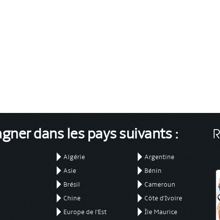
er dans les pays suivants :
Algérie
Argentine
Asie
Bénin
Brésil
Cameroun
Chine
Côte d'Ivoire
Europe de l'Est
Île Maurice